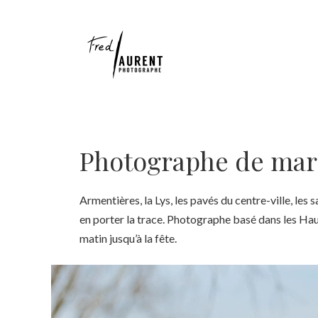
Aller
au
contenu
Photographe de mari
Armentières, la Lys, les pavés du centre-ville, le
en porter la trace. Photographe basé dans les Hau
matin jusqu’à la fête.