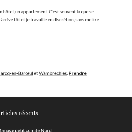
n hôtel, un appartement. C’est souvent là que se
arrive tôt et je travaille en discrétion, sans mettre
arcq-en-Barœul
et
Wambrechies
.
Prendre
rticles récents
ariage petit comité Nord