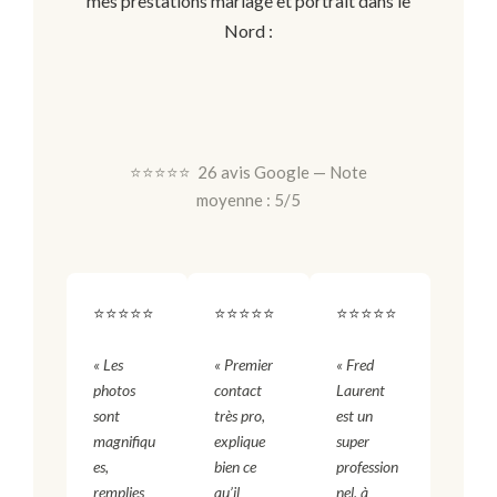
mes prestations mariage et portrait dans le
Nord :
⭐⭐⭐⭐⭐ 26 avis Google — Note
moyenne : 5/5
⭐⭐⭐⭐⭐
⭐⭐⭐⭐⭐
⭐⭐⭐⭐⭐
« Les
« Premier
« Fred
photos
contact
Laurent
sont
très pro,
est un
magnifiqu
explique
super
es,
bien ce
profession
remplies
qu’il
nel, à