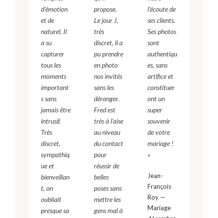
d’émotion
propose.
l’écoute de
et de
Le jour J,
ses clients.
naturel. Il
très
Ses photos
a su
discret, il a
sont
capturer
pu prendre
authentiqu
tous les
en photo
es, sans
moments
nos invités
artifice et
important
sans les
constituer
s sans
déranger.
ont un
jamais être
Fred est
super
intrusif.
très à l’aise
souvenir
Très
au niveau
de votre
discret,
du contact
mariage !
sympathiq
pour
»
ue et
réussir de
Jean-
bienveillan
belles
François
t, on
poses sans
Roy —
oubliait
mettre les
Mariage
presque sa
gens mal à