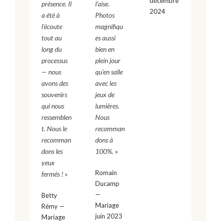
décembre
présence. Il
l’aise.
2024
a été à
Photos
l’écoute
magnifiqu
tout au
es aussi
long du
bien en
processus
plein jour
— nous
qu’en salle
avons des
avec les
souvenirs
jeux de
qui nous
lumières.
ressemblen
Nous
t. Nous le
recomman
recomman
dons à
dons les
100%. »
yeux
Romain
fermés ! »
Ducamp
—
Betty
Mariage
Rémy —
juin 2023
Mariage