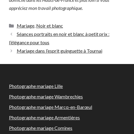
appréciez mon travail photographique.
Catégories
Mariage
,
Noir et blanc
Séances portraits en noir et blanc à petit prix :
l’élégance pour tous
Mariage dans l’esprit guinguette à Tournai
Photographe mariage Lille
Photographe mariage Wambrechies
Photographe mariage Marcq-en-Barœul
Photographe mariage Armentières
Photographe mariage Comines